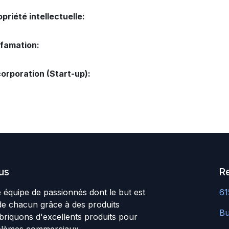
opriété intellectuelle:
ffamation:
corporation (Start-up):
us
R
quipe de passionnés dont le but est
61
 de chacun grâce à des produits
B
abriquons d'excellents produits pour