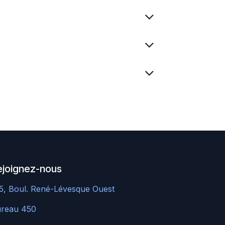
ejoignez-nous
5, Boul. René-Lévesque
Ouest ​
ureau 450