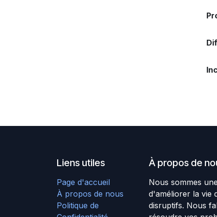
Pr
Di
In
Liens utiles
À propos de no
Page d'accueil
Nous sommes une é
À propos de nous
d'améliorer la vie
Politique de
disruptifs. Nous f