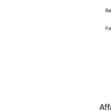
Ba
Fa
Aff